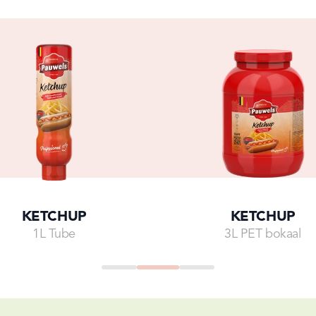
KETCHUP
KETCHUP
1L Tube
3L PET bokaal
Go to
Go to
Go to
Go to
Go to
Go to
Go to
slide
5
slide
6
slide
0
slide
1
slide
2
slide
3
slide
4