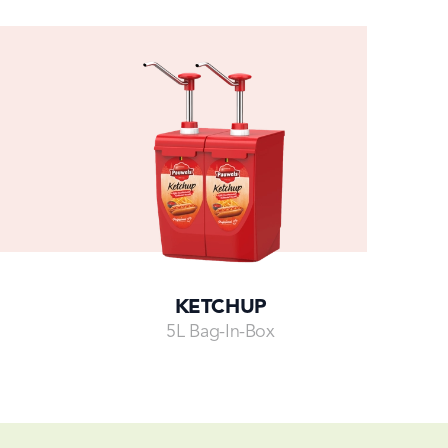
KETCHUP
5L Bag-In-Box
Go to
Go to
Go to
Go to
Go to
Go to
Go to
Go t
slide
5
slide
6
slide
0
slide
1
slide
2
slide
3
slide
4
slide