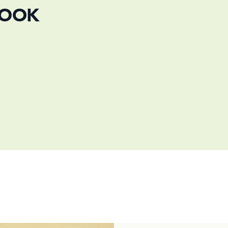
HALLO
 OOK
WORST
Als leuke snack of
worstenbroodje alt
steken we het klas
jasje, vermomd als
(maar toch ook ee
ONTDEK HET 