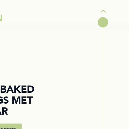
Prev
N
 BAKED
S MET
AR