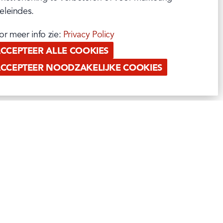
eleindes.
or meer info zie: 
Privacy Policy
CCEPTEER ALLE COOKIES
CCEPTEER NOODZAKELIJKE COOKIES
PAUWELS PROFESSIONAL
 BAKED
RETAIL
S MET
OUT OF HOME
AR