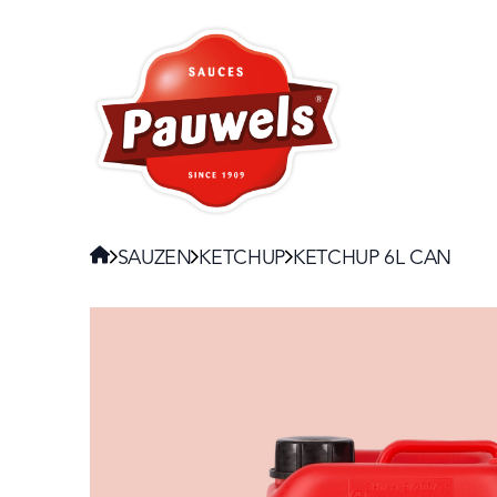
HOME
Navigate to:
HOME
SAUZEN
KETCHUP
KETCHUP 6L CAN