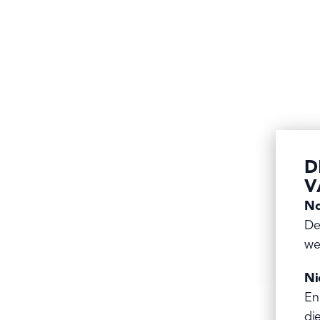
HALLO
WORST
Als leuke snack of
worstenbroodje alt
steken we het klas
jasje, vermomd als
D
(maar toch ook ee
V
No
ONTDEK HET 
De
we
Ni
En
di