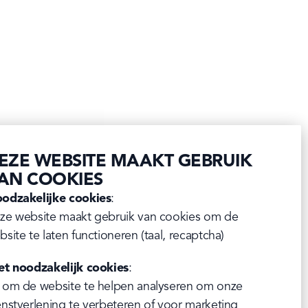
WEEN
ENBROODJES
 snelle hap tussendoor, scoort een 
ijd. Naar aanleiding van Halloween 
sieke worstenbroodje in een eng 
 mummie. Ideaal voor de kindjes 
EZE WEBSITE MAAKT GEBRUIK
n beetje voor de ouderen)!
AN COOKIES
odzakelijke cookies
:

RECEPT
ze website maakt gebruik van cookies om de 
bsite te laten functioneren (taal, recaptcha)
et noodzakelijk cookies
:

 om de website te helpen analyseren om onze 
enstverlening te verbeteren of voor marketing 