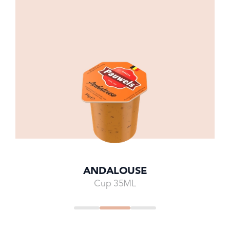
ANDALOUSE
Cup 35ML
Go to
Go to
Go to
Go to
Go to
Go to
Go to
slide
4
slide
5
slide
0
slide
1
slide
2
slide
3
slide
4