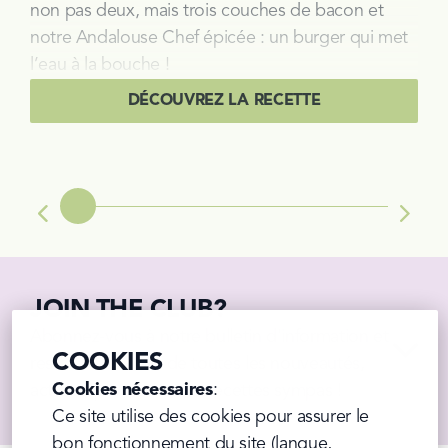
non pas deux, mais trois couches de bacon et 
notre Andalouse Chef épicée : un burger qui met 
l’eau à la bouche !
DÉCOUVREZ LA RECETTE
Prev
Next
JOIN THE CLUB?
Abonnez-vous à notre bulletin d'information et 
COOKIES
restez au courant de toutes les nouveautés, 
Cookies nécessaires
:

actions, promotions et recettes sympas !
Ce site utilise des cookies pour assurer le 
bon fonctionnement du site (langue, 