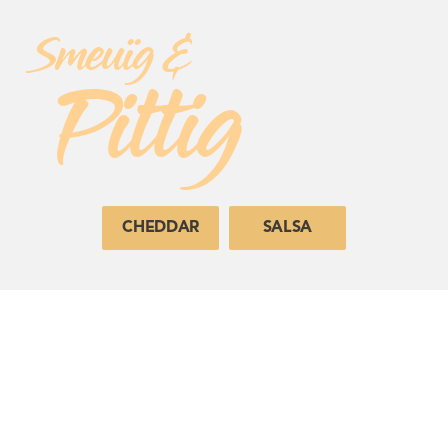
Smeuïg &
Pittig
CHEDDAR
SALSA