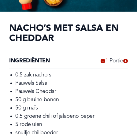
NACHO’S MET SALSA EN
CHEDDAR
INGREDIËNTEN
1
Portie
-
+
0.5
zak
nacho's
Pauwels Salsa
Pauwels Cheddar
50
g
bruine bonen
50
g
maïs
0.5
groene chili of jalapeno peper
5
rode uien
snuifje chilipoeder