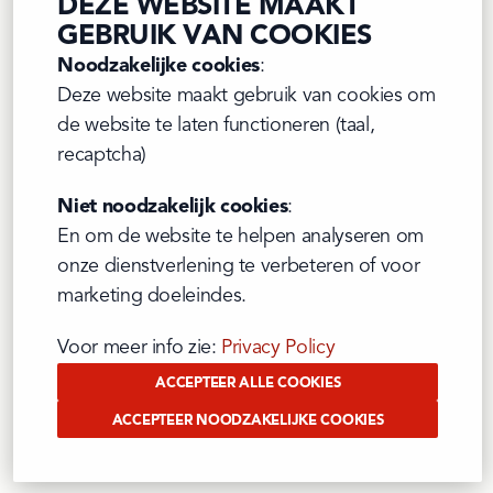
DEZE WEBSITE MAAKT
GEBRUIK VAN COOKIES
Er is iets misgelopen
Noodzakelijke cookies
:

Quelque chose s'est mal passé
Deze website maakt gebruik van cookies om 
Something went wrong
de website te laten functioneren (taal, 
recaptcha)
Niet noodzakelijk cookies
:

En om de website te helpen analyseren om 
onze dienstverlening te verbeteren of voor 
marketing doeleindes.
Voor meer info zie: 
Privacy Policy
ACCEPTEER ALLE COOKIES
ACCEPTEER NOODZAKELIJKE COOKIES