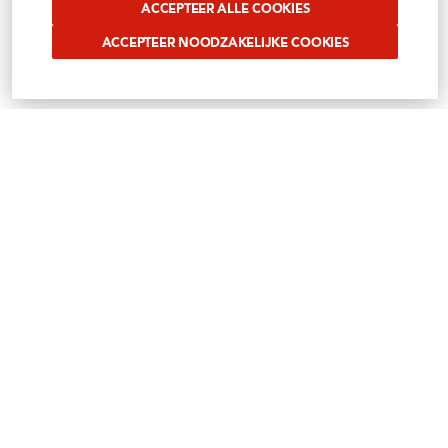
ACCEPTEER ALLE COOKIES
ACCEPTEER NOODZAKELIJKE COOKIES
VOLG ONS OP SOCIAL
Benieuwd waar wij ons mee bezig houden?
Volg het op onze sociale media
Instagram
Facebook
Tiktok
Linkedin
Youtube
SITEMAP