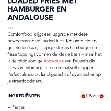
LOADED FRIES MET
HAMBURGER EN
ANDALOUSE
Snel
Comfortfood krijgt een upgrade met deze 
onweerstaanbare loaded fries. Krokante frieten, 
gesmolten kaas, sappige stukjes hamburger en 
frisse toppings vormen de ideale basis – maar het 
is de pittig-romige 
Andalouse
 van Pauwels die 
alles samenbrengt tot een smaakvolle topper. 
Perfect als snack, lunchgerecht of eye-catcher op 
je streetfoodmenu.
INGREDIËNTEN
1
Portie
-
+
frietjes