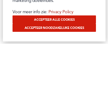
marketing doeleindes.
Voor meer info zie: 
Privacy Policy
ACCEPTEER ALLE COOKIES
ACCEPTEER NOODZAKELIJKE COOKIES
VOLG ONS OP SOCIAL
Benieuwd waar wij ons mee bezig houden?
Volg het op onze sociale media
Instagram
Facebook
Tiktok
Linkedin
Youtube