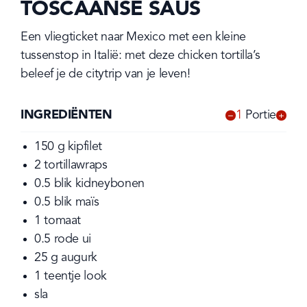
TOSCAANSE SAUS
Een vliegticket naar Mexico met een kleine 
tussenstop in Italië: met deze chicken tortilla’s 
beleef je de citytrip van je leven!
INGREDIËNTEN
1
Portie
-
+
150
g
kipfilet
2
tortillawraps
0.5
blik
kidneybonen
0.5
blik
maïs
1
tomaat
0.5
rode ui
25
g
augurk
1
teentje
look
sla