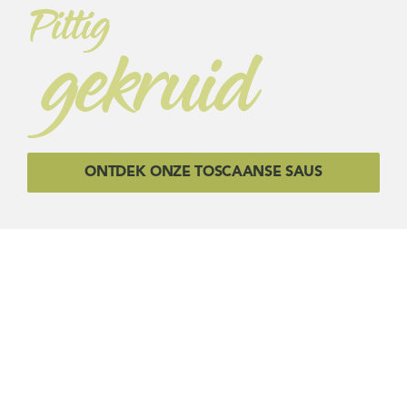
Pittig
gekruid
ONTDEK ONZE TOSCAANSE SAUS