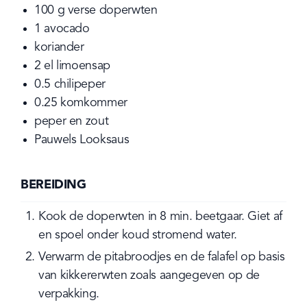
100
g
verse doperwten
1
avocado
koriander
2
el
limoensap
0.5
chilipeper
0.25
komkommer
peper en zout
Pauwels Looksaus
BEREIDING
Kook de doperwten in 8 min. beetgaar. Giet af 
en spoel onder koud stromend water.
Verwarm de pitabroodjes en de falafel op basis 
van kikkererwten zoals aangegeven op de 
verpakking.