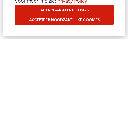
Voor meer info zie: 
Privacy Policy
ACCEPTEER ALLE COOKIES
ACCEPTEER NOODZAKELIJKE COOKIES
VOLG ONS OP SOCIAL
Benieuwd waar wij ons mee bezig houden?
Volg het op onze sociale media
Instagram
Facebook
Tiktok
Linkedin
Youtube