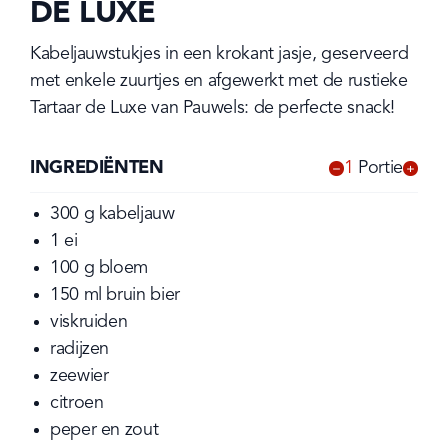
DE LUXE
Kabeljauwstukjes in een krokant jasje, geserveerd 
met enkele zuurtjes en afgewerkt met de rustieke 
Tartaar de Luxe van Pauwels: de perfecte snack!
INGREDIËNTEN
1
Portie
-
+
300
g
kabeljauw
1
ei
100
g
bloem
150
ml
bruin bier
viskruiden
radijzen
zeewier
citroen
peper en zout