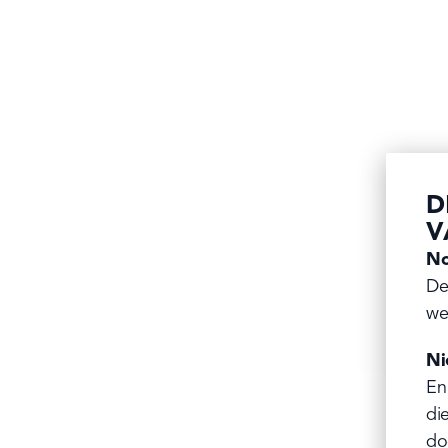
D
V
No
De
we
Ni
En
di
do