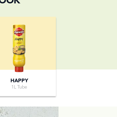
 OOK
HAPPY
1L Tube