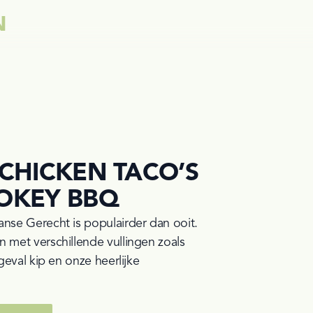
N
CHICKEN TACO’S
OKEY BBQ
anse Gerecht is populairder dan ooit. 
n met verschillende vullingen zoals 
vlees, vis en in dit geval kip en onze heerlijke 