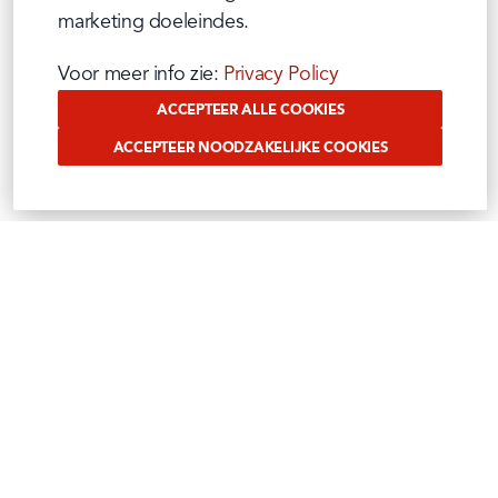
marketing doeleindes.
Voor meer info zie: 
Privacy Policy
ACCEPTEER ALLE COOKIES
ACCEPTEER NOODZAKELIJKE COOKIES
VOLG ONS OP SOCIAL
Benieuwd waar wij ons mee bezig houden?
Volg het op onze sociale media
Instagram
Facebook
Tiktok
Linkedin
Youtube