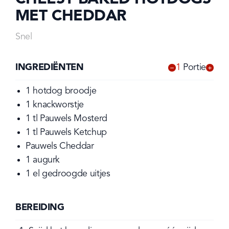
MET CHEDDAR
Snel
INGREDIËNTEN
1
Portie
-
+
1
hotdog broodje
1
knackworstje
1
tl
Pauwels Mosterd
1
tl
Pauwels Ketchup
Pauwels Cheddar
1
augurk
1
el
gedroogde uitjes
BEREIDING