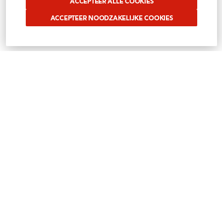
ACCEPTEER ALLE COOKIES
ACCEPTEER NOODZAKELIJKE COOKIES
VOLG ONS OP SOCIAL
Benieuwd waar wij ons mee bezig houden?
Volg het op onze sociale media
Instagram
Facebook
Tiktok
Linkedin
Youtube
SITEMAP