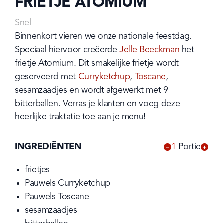
FRIETJE ATOMIUM
Snel
Binnenkort vieren we onze nationale feestdag. 
Speciaal hiervoor creëerde 
Jelle Beeckman
 het 
frietje Atomium. Dit smakelijke frietje wordt 
geserveerd met 
Curryketchup
, 
Toscane
, 
sesamzaadjes en wordt afgewerkt met 9 
bitterballen. Verras je klanten en voeg deze 
heerlijke traktatie toe aan je menu!
INGREDIËNTEN
1
Portie
-
+
frietjes
Pauwels Curryketchup
Pauwels Toscane
sesamzaadjes