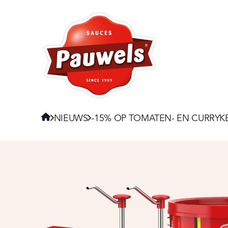
HOME
Navigate to:
HOME
NIEUWS
-15% OP TOMATEN- EN CURRYK