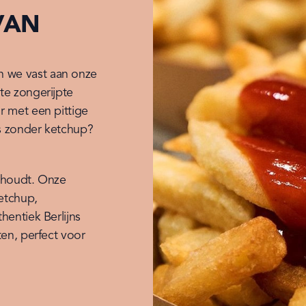
VAN
n we vast aan onze 
e zongerijpte 
 met een pittige 
s zonder ketchup? 
 houdt. Onze 
tchup, 
entiek Berlijns 
en, perfect voor 