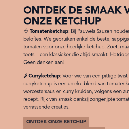
ONTDEK DE SMAAK 
ONZE KETCHUP
🍅 
Tomatenketchup
: Bij Pauwels Sauzen houde
beloftes. We gebruiken enkel de beste, sappigst
tomaten voor onze heerlijke ketchup. Zoet, maar
toets – een klassieker die altijd smaakt. Hotdog
Geen denken aan!
🌶️ 
Curryketchup
: Voor wie van een pittige twist
curryketchup is een unieke blend van tomatenke
worcestersaus en curry kruiden, volgens een auth
recept. Rijk van smaak dankzij zongerijpte tomat
verrassende creaties.
ONTDEK ONZE KETCHUP