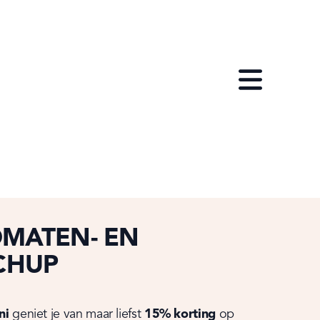
Open menu
OMATEN- EN
CHUP
ni
 geniet je van maar liefst 
15% korting
 op 