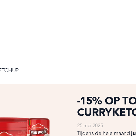
ETCHUP
-15% OP T
CURRYKET
25 mei 2025
Tijdens de hele maand 
ju