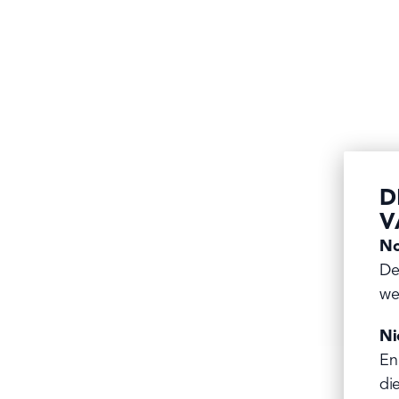
D
V
No
De
we
Ni
En
di