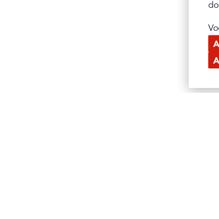
do
Vo
A
A
SITEMAP
HOME
NIEUWS
SAUZEN
VETTEN EN OLIËN
ONS VERHAAL
KWALITEIT & INNOV