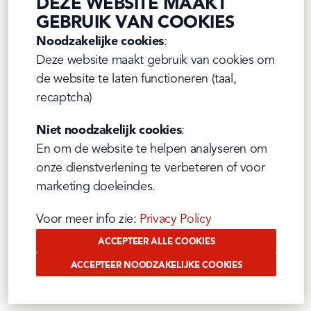
DEZE WEBSITE MAAKT
GEBRUIK VAN COOKIES
Er is iets misgelopen
Noodzakelijke cookies
:

Quelque chose s'est mal passé
Deze website maakt gebruik van cookies om 
Something went wrong
de website te laten functioneren (taal, 
recaptcha)
Niet noodzakelijk cookies
:

En om de website te helpen analyseren om 
onze dienstverlening te verbeteren of voor 
marketing doeleindes.
Voor meer info zie: 
Privacy Policy
ACCEPTEER ALLE COOKIES
ACCEPTEER NOODZAKELIJKE COOKIES