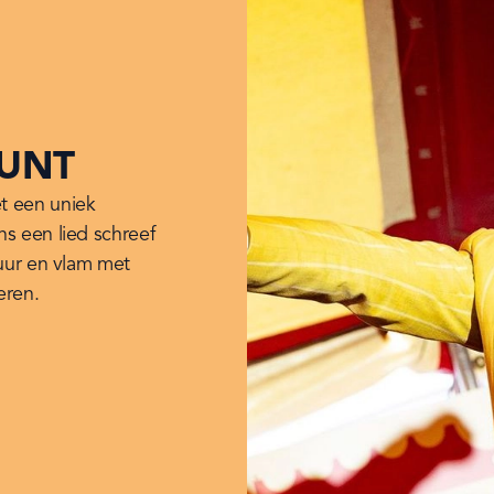
UNT
 een uniek 
s een lied schreef 
uur en vlam met 
eren.