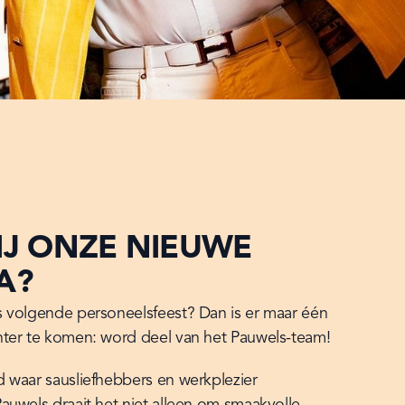
IJ ONZE NIEUWE
A?
 volgende personeelsfeest? Dan is er maar één 
ter te komen: word deel van het Pauwels-team!
waar sausliefhebbers en werkplezier 
uwels draait het niet alleen om smaakvolle 