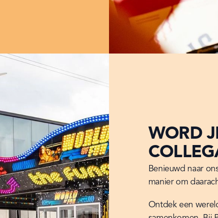
WORD J
COLLEG
Benieuwd naar ons
manier om daarach
Ontdek een wereld 
samenkomen. Bij Pa