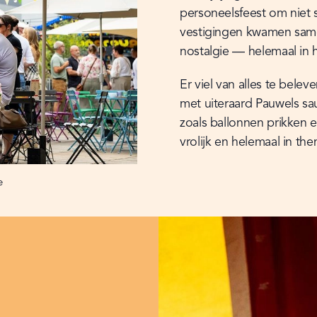
personeelsfeest om niet sn
vestigingen kwamen samen
nostalgie — helemaal in 
Er viel van alles te beleve
met uiteraard Pauwels sau
zoals ballonnen prikken 
vrolijk en helemaal in th
e
Go to
Go to
Go to
Go to
3
slide
0
slide
1
slide
2
slide
3