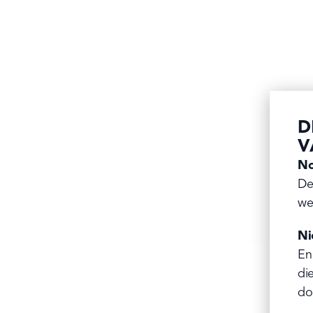
D
V
No
De
we
Ni
En
di
do