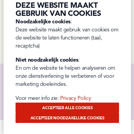
DEZE WEBSITE MAAKT
wat vene cress, plakjes wintertruffel en 
GEBRUIK VAN COOKIES
truffelmayonaise
 van Pauwels!
Noodzakelijke cookies
:

ONTDEK HET RECEPT
Deze website maakt gebruik van cookies om 
de website te laten functioneren (taal, 
Prev
Next
recaptcha)
Niet noodzakelijk cookies
:

En om de website te helpen analyseren om 
onze dienstverlening te verbeteren of voor 
JOIN THE CLUB?
marketing doeleindes.
Schrijf je in op onze nieuwsbrief en blijf op de 
hoogte van alle nieuwtjes, acties, promo's en 
Voor meer info zie: 
Privacy Policy
leuke recepten!
ACCEPTEER ALLE COOKIES
ACCEPTEER NOODZAKELIJKE COOKIES