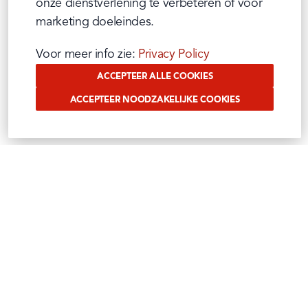
onze dienstverlening te verbeteren of voor 
marketing doeleindes.
Voor meer info zie: 
Privacy Policy
ACCEPTEER ALLE COOKIES
ACCEPTEER NOODZAKELIJKE COOKIES
VOLG ONS OP SOCIAL
Benieuwd waar wij ons mee bezig houden?
Volg het op onze sociale media