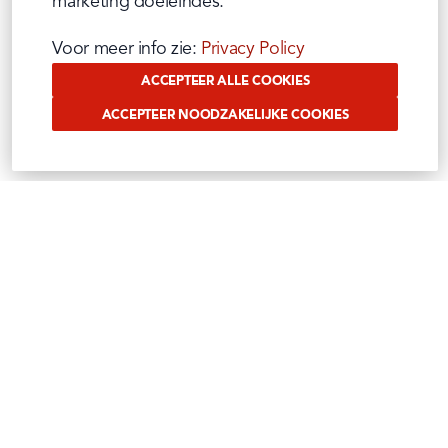
marketing doeleindes.
Voor meer info zie: 
Privacy Policy
ACCEPTEER ALLE COOKIES
ACCEPTEER NOODZAKELIJKE COOKIES
VOLG ONS OP SOCIAL
Benieuwd waar wij ons mee bezig houden?
Volg het op onze sociale media
Instagram
Facebook
Tiktok
Linkedin
Youtube