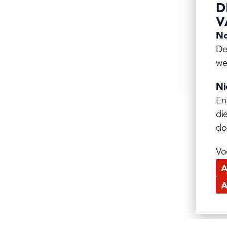
D
V
No
De
we
Ni
En
di
do
Vo
A
A