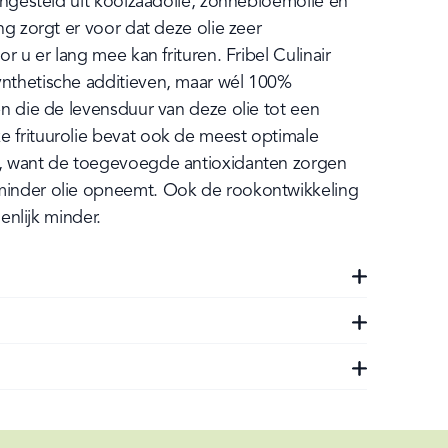
engesteld uit koolzaadolie, zonnebloemolie en 
ng zorgt er voor dat deze olie zeer 
r u er lang mee kan frituren. Fribel Culinair 
nthetische additieven, maar wél 100% 
n die de levensduur van deze olie tot een 
frituurolie bevat ook de meest optimale 
, want de toegevoegde antioxidanten zorgen 
inder olie opneemt. Ook de rookontwikkeling 
ienlijk minder.