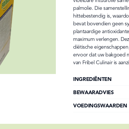
vloeibare frituurolie sam
palmolie. Die samenstelli
hittebestendig is, waardoo
bevat bovendien geen sy
plantaardige antioxidante
maximum verlengen. Deze 
diëtische eigenschappen
ervoor dat uw bakgoed m
van Fribel Culinair is aanz
INGREDIËNTEN
BEWAARADVIES
VOEDINGSWAARDEN