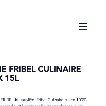
Open menu
E FRIBEL CULINAIRE
X 15L
RIBEL-frituuroliën. Fribel Culinaire is een 100% 