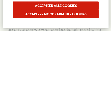
Kaaskroketjes, garnaalkroketjes of 
ACCEPTEER ALLE COOKIES
rundsvleeskroketjes: iedereen is gek van 
ACCEPTEER NOODZAKELIJKE COOKIES
kroketten, van bij ons tot in Spanje! Met dit 
receptje gaan we echt helemaal de Zuiderse toer 
op en zorgen we voor een beetje pit met chorizo 
in een krokant jasje en een streepje 
Andalouse
van Pauwels.
ONTDEK HET RECEPT
Prev
Next
JOIN THE CLUB?
Schrijf je in op onze nieuwsbrief en blijf op de 
hoogte van alle nieuwtjes, acties, promo's en 
leuke recepten!