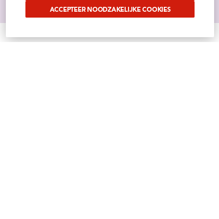
ACCEPTEER NOODZAKELIJKE COOKIES
VOLG ONS OP SOCIAL
Benieuwd waar wij ons mee bezig houden?
Volg het op onze sociale media
Instagram
Facebook
Tiktok
Linkedin
Youtube
SITEMAP