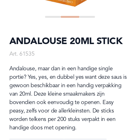
Go to
Go to
Go to
Go to
Go to
Go to
Go to
1
slide
2
slide
0
slide
1
slide
2
slide
0
slide
1
slide
2
ANDALOUSE 20ML STICK
Art. 61535
Andalouse, maar dan in een handige single 
portie? Yes, yes, en dubbel yes want deze saus is 
gewoon beschikbaar in een handig verpakking 
van 20ml. Deze kleine smaakmakers zijn 
bovendien ook eenvoudig te openen. Easy 
peasy, zelfs voor de allerkleinsten. De sticks 
worden telkens per 200 stuks verpakt in een 
handige doos met opening.