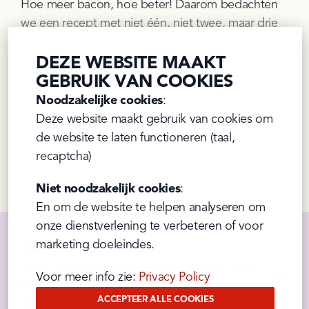
Hoe meer bacon, hoe beter! Daarom bedachten 
we een recept met niet één, niet twee, maar drie 
lagen bacon én onze kruidige 
Andalouse Chef
: 
een burger om van te watertanden!
DEZE WEBSITE MAAKT
GEBRUIK VAN COOKIES
ONTDEK HET RECEPT
Noodzakelijke cookies
:

Deze website maakt gebruik van cookies om 
de website te laten functioneren (taal, 
recaptcha)
Prev
Next
Niet noodzakelijk cookies
:

En om de website te helpen analyseren om 
onze dienstverlening te verbeteren of voor 
marketing doeleindes.
JOIN THE CLUB?
Schrijf je in op onze nieuwsbrief en blijf op de 
Voor meer info zie: 
Privacy Policy
hoogte van alle nieuwtjes, acties, promo's en 
ACCEPTEER ALLE COOKIES
leuke recepten!