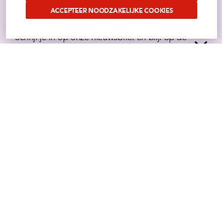
ACCEPTEER NOODZAKELIJKE COOKIES
JOIN THE CLUB?
Schrijf je in op onze nieuwsbrief en blijf op de 
hoogte van alle nieuwtjes, acties, promo's en 
leuke recepten!
VOLG ONS OP SOCIAL
Benieuwd waar wij ons mee bezig houden?
Volg het op onze sociale media
Instagram
Facebook
Tiktok
Linkedin
Youtube