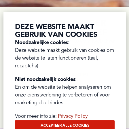
TRIPLE BACON BURGER
DEZE WEBSITE MAAKT
MET ANDALOUSE CHEF
GEBRUIK VAN COOKIES
Hoe meer bacon, hoe beter! Daarom bedachten 
Noodzakelijke cookies
:

we een recept met niet één, niet twee, maar drie 
Deze website maakt gebruik van cookies om 
lagen bacon én onze kruidige 
Andalouse Chef
: 
de website te laten functioneren (taal, 
een burger om van te watertanden!
recaptcha)
ONTDEK HET RECEPT
Niet noodzakelijk cookies
:

En om de website te helpen analyseren om 
onze dienstverlening te verbeteren of voor 
marketing doeleindes.
Prev
Next
Voor meer info zie: 
Privacy Policy
ACCEPTEER ALLE COOKIES