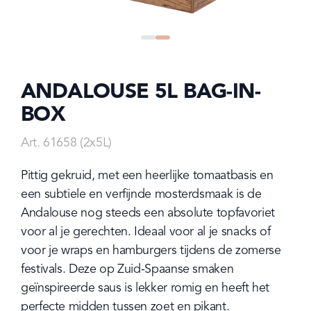
Go
Go
to
to
slide
slide
0
1
ANDALOUSE 5L BAG-IN-
BOX
Art. 61658 (2x5L)
Pittig gekruid, met een heerlijke tomaatbasis en 
een subtiele en verfijnde mosterdsmaak is de 
Andalouse nog steeds een absolute topfavoriet 
voor al je gerechten. Ideaal voor al je snacks of 
voor je wraps en hamburgers tijdens de zomerse 
festivals. Deze op Zuid-Spaanse smaken 
geïnspireerde saus is lekker romig en heeft het 
perfecte midden tussen zoet en pikant.