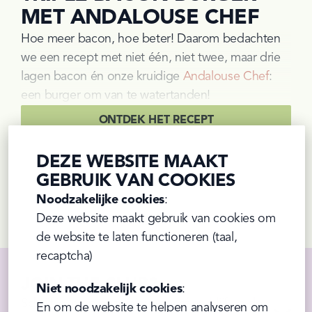
MET ANDALOUSE CHEF
Hoe meer bacon, hoe beter! Daarom bedachten 
we een recept met niet één, niet twee, maar drie 
lagen bacon én onze kruidige 
Andalouse Chef
: 
een burger om van te watertanden!
ONTDEK HET RECEPT
DEZE WEBSITE MAAKT
GEBRUIK VAN COOKIES
Noodzakelijke cookies
:

Prev
Next
Deze website maakt gebruik van cookies om 
de website te laten functioneren (taal, 
recaptcha)
JOIN THE CLUB?
Niet noodzakelijk cookies
:

Schrijf je in op onze nieuwsbrief en blijf op de 
En om de website te helpen analyseren om 