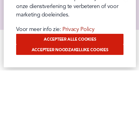
hoogte van alle nieuwtjes, acties, promo's en 
onze dienstverlening te verbeteren of voor 
leuke recepten!
marketing doeleindes.
Voor meer info zie: 
Privacy Policy
ACCEPTEER ALLE COOKIES
ACCEPTEER NOODZAKELIJKE COOKIES
VOLG ONS OP SOCIAL
Benieuwd waar wij ons mee bezig houden?
Volg het op onze sociale media