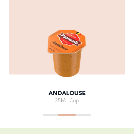
ANDALOUSE
35ML Cup
Go to
Go to
Go to
Go to
Go to
Go to
Go to
slide
4
slide
5
slide
0
slide
1
slide
2
slide
3
slide
4