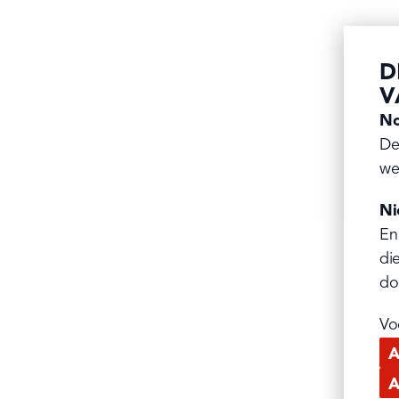
D
V
No
De
we
Ni
En
di
do
Vo
A
A