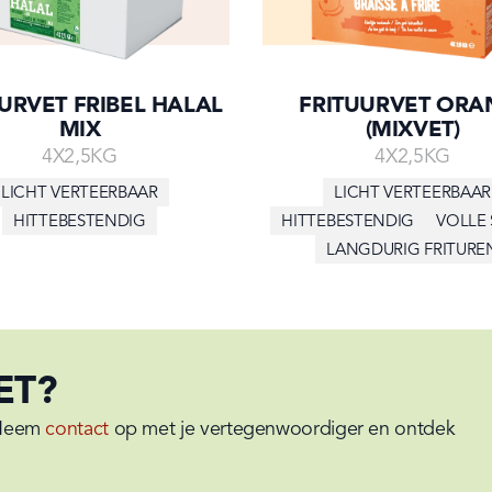
URVET FRIBEL HALAL
FRITUURVET ORA
MIX
(MIXVET)
4X2,5KG
4X2,5KG
LICHT VERTEERBAAR
LICHT VERTEERBAAR
HITTEBESTENDIG
HITTEBESTENDIG
VOLLE
LANGDURIG FRITURE
ET?
 Neem 
contact
 op met je vertegenwoordiger en ontdek 