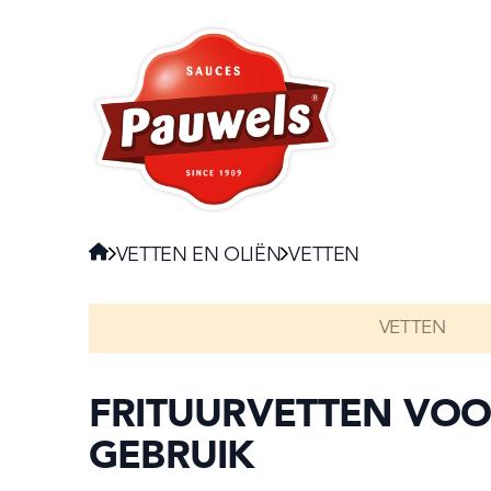
HOME
Navigate to:
HOME
VETTEN EN OLIËN
VETTEN
VETTEN
FRITUURVETTEN VOO
GEBRUIK